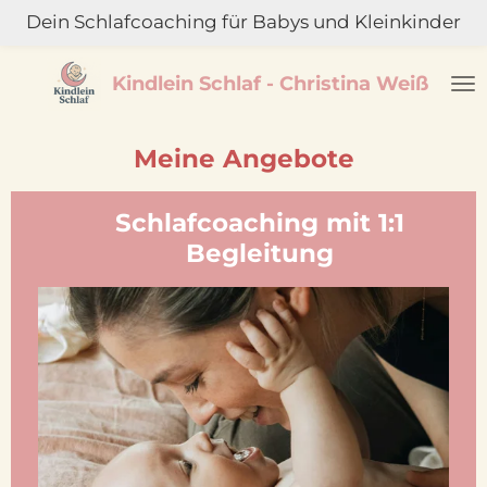
Dein Schlafcoaching für Babys und Kleinkinder
Zum
Hauptinhalt
springen
Kindlein Schlaf - Christina Weiß
Meine Angebote
Schlafcoaching
mit 1:1
Begleitung