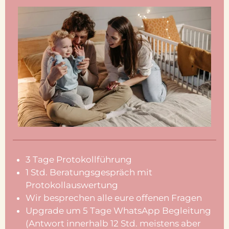
3 Tage Protokollführung
1 Std. Beratungsgespräch mit
Protokollauswertung
Wir besprechen alle eure offenen Fragen
Upgrade um 5 Tage WhatsApp Begleitung
(Antwort innerhalb 12 Std. meistens aber